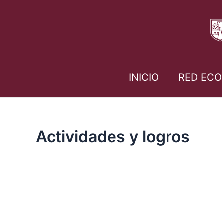
Ir
al
contenido
INICIO
RED ECO
Actividades y logros