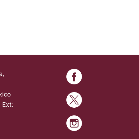
a,
xico
 Ext: